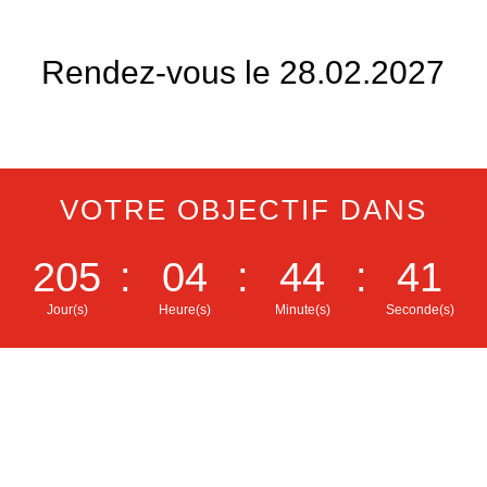
Rendez-vous le 28.02.2027
VOTRE OBJECTIF DANS
205
:
04
:
44
:
40
Jour(s)
Heure(s)
Minute(s)
Seconde(s)