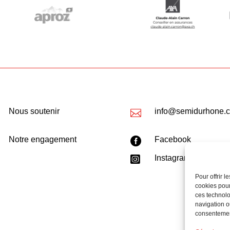
Nous soutenir
info@semidurhone.

Notre engagement
Facebook

Instagram

Pour offrir 
cookies pour
ces technolo
navigation ou
consentement