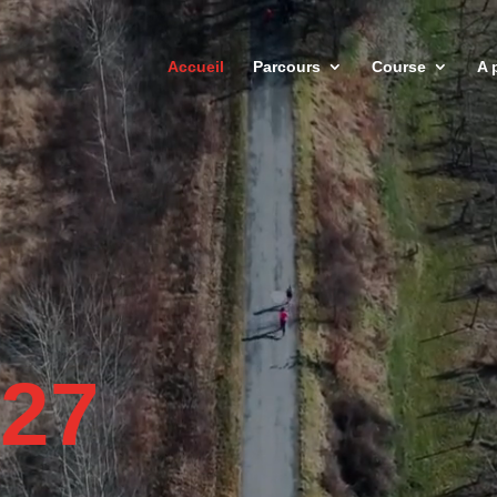
Accueil
Parcours
Course
A 
027